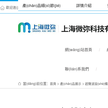
產(chǎn)品細(xì)節(jié)
詳情介紹
歡迎進(jìn)入上海微彌科技有限公司
網(wǎng)站首頁
聯(lián)系我們
當(dāng)前位置：
>
>
首頁
產(chǎn)品展示
超聲波設(shè)備