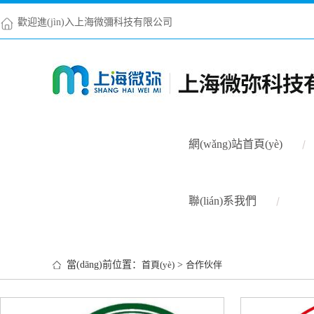
歡迎進(jìn)入上海微彌科技有限公司
網(wǎng)站首頁(yè)
聯(lián)系我們
當(dāng)前位置：
首頁(yè)
>
合作伙伴