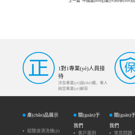
上一篇 :中國農(nóng)業(yè)科學(xué)
1對1專業(yè)人員接
待
涉及專業(yè)設(shè)備，專人
給您專業(yè)解答
產(chǎn)品展示
關(guān)于
關(guān)
我們
我們
超聲波清洗機(jī)
客戶案例
常見問題