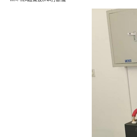
WM-32A
DNA