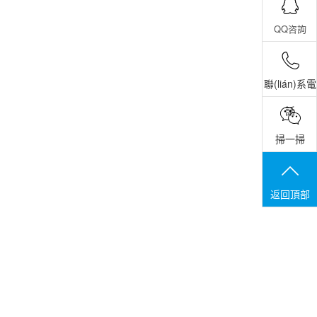
QQ咨詢
聯(lián)系電
話
掃一掃
返回頂部