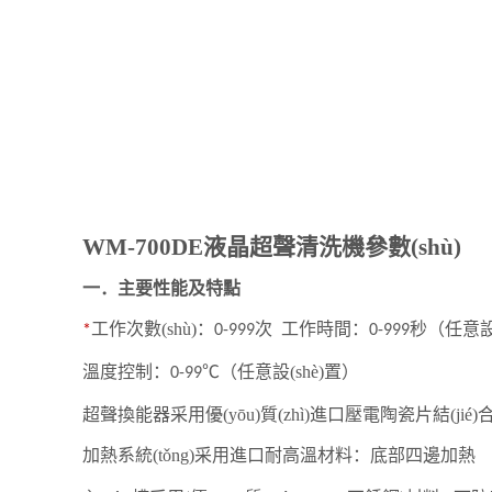
WM
-
700DE
液晶
超聲清洗
機
參數(shù)
一．
主要性能及特點
工作次數(shù)：
次 工作時間：
秒（任意設(
*
0-999
0-999
溫度控制：
℃（任意設(shè)置）
0-99
超聲換能器采用優(yōu)質(zhì)進口壓電陶瓷片結(jié)
加熱系統(tǒng)采用進口耐高溫材料：底部四邊加熱